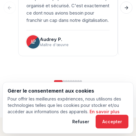
organisé et sécurisé. C'est exactement
simpl
ce dont nous avions besoin pour
pass
franchir un cap dans notre digitalisation.
docu
Audrey P.
AP
LG
Maître d'œuvre
Gérer le consentement aux cookies
Voir tous les témoignages
→
Pour offrir les meilleures expériences, nous utilisons des
technologies telles que les cookies pour stocker et/ou
accéder aux informations des appareils.
En savoir plus
Refuser
Accepter