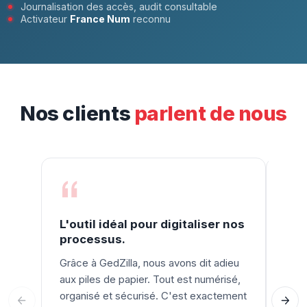
Journalisation des accès, audit consultable
Activateur
France Num
reconnu
Nos clients
parlent de nous
L'outil idéal pour digitaliser nos
Une
processus.
pro
Grâce à GedZilla, nous avons dit adieu
GedZ
aux piles de papier. Tout est numérisé,
besoi
organisé et sécurisé. C'est exactement
simpl