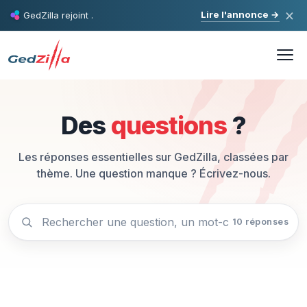
×
Lire l'annonce
→
GedZilla rejoint
.
Des
questions
?
Les réponses essentielles sur GedZilla, classées par
thème. Une question manque ? Écrivez-nous.
10 réponses